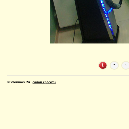
1
2
3
©
Salonmos.Ru
салон красоты