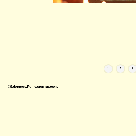
1
2
3
©
Salonmos.Ru
салон красоты