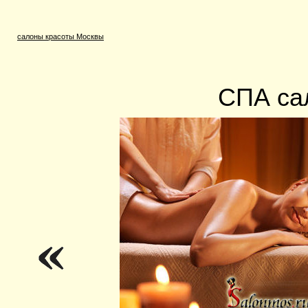
салоны красоты Москвы
СПА са