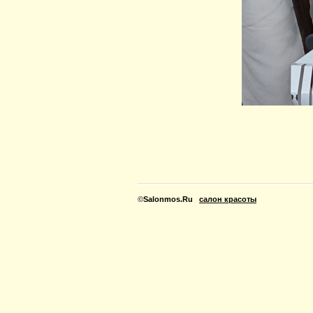
©
Salonmos.Ru
салон красоты